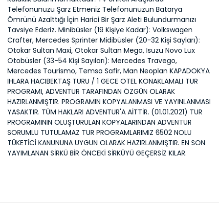
Telefonunuzu Şarz Etmeniz Telefonunuzun Batarya
Ömrünü Azalttığı İçin Harici Bir Şarz Aleti Bulundurmanızı
Tavsiye Ederiz. Minibüsler (19 Kişiye Kadar): Volkswagen
Crafter, Mercedes Sprinter Midibüsler (20-32 Kişi Sayları):
Otokar Sultan Maxi, Otokar Sultan Mega, Isuzu Novo Lux
Otobüsler (33-54 Kişi Sayıları): Mercedes Travego,
Mercedes Tourismo, Temsa Safir, Man Neoplan KAPADOKYA
IHLARA HACIBEKTAŞ TURU / 1 GECE OTEL KONAKLAMALI TUR
PROGRAMI, ADVENTUR TARAFINDAN ÖZGÜN OLARAK
HAZIRLANMIŞTIR. PROGRAMIN KOPYALANMASI VE YAYINLANMASI
YASAKTIR. TÜM HAKLARI ADVENTUR'A AİTTİR. (01.01.2021) TUR
PROGRAMININ OLUŞTURULAN KOPYALARINDAN ADVENTUR
SORUMLU TUTULAMAZ TUR PROGRAMLARIMIZ 6502 NOLU
TÜKETİCİ KANUNUNA UYGUN OLARAK HAZIRLANMIŞTIR. EN SON
YAYIMLANAN SİRKÜ BİR ÖNCEKİ SİRKÜYÜ GEÇERSİZ KILAR.