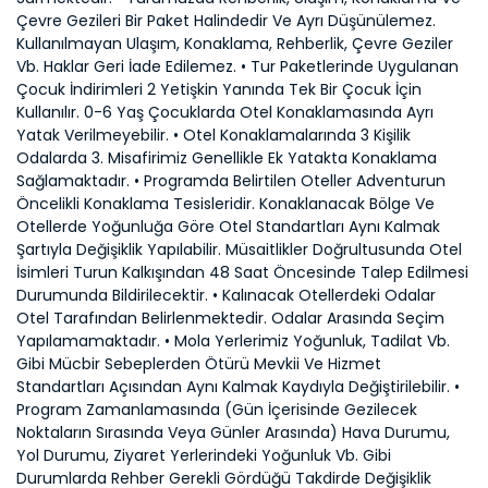
Çevre Gezileri Bir Paket Halindedir Ve Ayrı Düşünülemez.
Kullanılmayan Ulaşım, Konaklama, Rehberlik, Çevre Geziler
Vb. Haklar Geri İade Edilemez. • Tur Paketlerinde Uygulanan
Çocuk İndirimleri 2 Yetişkin Yanında Tek Bir Çocuk İçin
Kullanılır. 0-6 Yaş Çocuklarda Otel Konaklamasında Ayrı
Yatak Verilmeyebilir. • Otel Konaklamalarında 3 Kişilik
Odalarda 3. Misafirimiz Genellikle Ek Yatakta Konaklama
Sağlamaktadır. • Programda Belirtilen Oteller Adventurun
Öncelikli Konaklama Tesisleridir. Konaklanacak Bölge Ve
Otellerde Yoğunluğa Göre Otel Standartları Aynı Kalmak
Şartıyla Değişiklik Yapılabilir. Müsaitlikler Doğrultusunda Otel
İsimleri Turun Kalkışından 48 Saat Öncesinde Talep Edilmesi
Durumunda Bildirilecektir. • Kalınacak Otellerdeki Odalar
Otel Tarafından Belirlenmektedir. Odalar Arasında Seçim
Yapılamamaktadır. • Mola Yerlerimiz Yoğunluk, Tadilat Vb.
Gibi Mücbir Sebeplerden Ötürü Mevkii Ve Hizmet
Standartları Açısından Aynı Kalmak Kaydıyla Değiştirilebilir. •
Program Zamanlamasında (Gün İçerisinde Gezilecek
Noktaların Sırasında Veya Günler Arasında) Hava Durumu,
Yol Durumu, Ziyaret Yerlerindeki Yoğunluk Vb. Gibi
Durumlarda Rehber Gerekli Gördüğü Takdirde Değişiklik