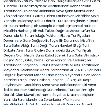
Misafirlerin Katılımı Olmasa Dahi Gerçekleştirilecektir. Ekstra
Turlarda Tur Katılmayacak Misafirlerimizi Rehberimizin
Tarafından Dinlenme Alanlarına Veya Şehir Merkezlerine
Yönlendirilecektir. Ekstra Turlara Katılmayan Misafirler Mola
Yerinde Beklemeyi Kabul Ederek Tura Katılmışlardır. • Ekstra
Bir Turun Herhangi Bir Sebeple Gerçekleşmemesi Halinde
Misafirin Herhangi Bir Hak Talebi Doğmaz.Adventur'un Bu
Durumda Bir Sorumluluğu Yoktur. • Ekstra Tur Fiyatları
Dönemlere Göre Değişebilir. Böyle Bir Durumda Misafirin
Turu Satın Aldığı Tarih Değil, Turun Hareket Ettiği Tarih
Dikkate Alınır. Tura Gidilen Dönemdeki Ekstra Tur Fiyatı
Geçerli Olur. Misafir Bunu Kabul Ederek Turu Satın Almıştır. •
Ulaşım Aracı, Otel, Yeme-İçme Alanları Ve Tedarikçiler
Tarafından Sağlanan Bütün Hizmetlerde Misafir Tarafından
Meydana Gelebilecek Maddi Zararlardan ADVENTUR Sorumlu
Değildir. İşletmeler Misafir Tarafından Meydana Gelen Maddi
Zararları Talep Etme Hakkına Sahiptir. • 18 Yaş Altı Reşit
Sayılmayan Çocukların Anne Veya Babalarından Biri Veya
İkisi İle Beraber Katılmadığı Durumlarda, Tura Katılım İçin
Gerekli Olan Muvafakatname Seyahat Sırasında Kişilerin
Yanında Bulundurulması Zorunludur. •Tur Katılan
Misafirlerimiz Sağlık Sorunları, Hamilelik Durumu, Sürekli