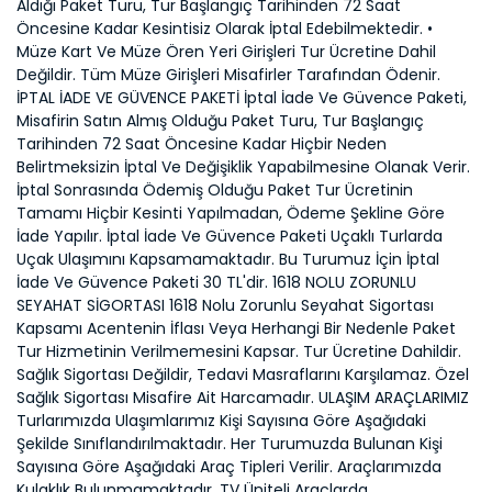
Aldığı Paket Turu, Tur Başlangıç Tarihinden 72 Saat
Öncesine Kadar Kesintisiz Olarak İptal Edebilmektedir. •
Müze Kart Ve Müze Ören Yeri Girişleri Tur Ücretine Dahil
Değildir. Tüm Müze Girişleri Misafirler Tarafından Ödenir.
İPTAL İADE VE GÜVENCE PAKETİ İptal İade Ve Güvence Paketi,
Misafirin Satın Almış Olduğu Paket Turu, Tur Başlangıç
Tarihinden 72 Saat Öncesine Kadar Hiçbir Neden
Belirtmeksizin İptal Ve Değişiklik Yapabilmesine Olanak Verir.
İptal Sonrasında Ödemiş Olduğu Paket Tur Ücretinin
Tamamı Hiçbir Kesinti Yapılmadan, Ödeme Şekline Göre
İade Yapılır. İptal İade Ve Güvence Paketi Uçaklı Turlarda
Uçak Ulaşımını Kapsamamaktadır. Bu Turumuz İçin İptal
İade Ve Güvence Paketi 30 TL'dir. 1618 NOLU ZORUNLU
SEYAHAT SİGORTASI 1618 Nolu Zorunlu Seyahat Sigortası
Kapsamı Acentenin İflası Veya Herhangi Bir Nedenle Paket
Tur Hizmetinin Verilmemesini Kapsar. Tur Ücretine Dahildir.
Sağlık Sigortası Değildir, Tedavi Masraflarını Karşılamaz. Özel
Sağlık Sigortası Misafire Ait Harcamadır. ULAŞIM ARAÇLARIMIZ
Turlarımızda Ulaşımlarımız Kişi Sayısına Göre Aşağıdaki
Şekilde Sınıflandırılmaktadır. Her Turumuzda Bulunan Kişi
Sayısına Göre Aşağıdaki Araç Tipleri Verilir. Araçlarımızda
Kulaklık Bulunmamaktadır. TV Üniteli Araçlarda