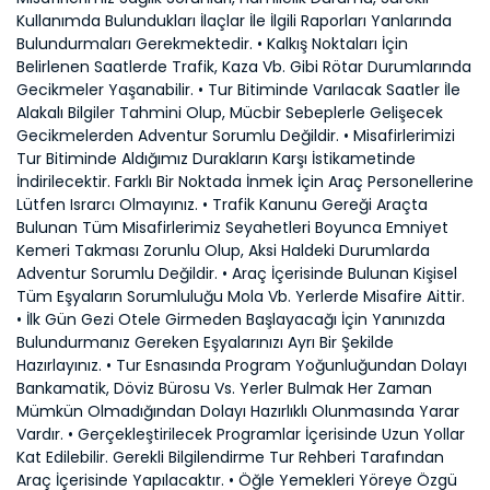
Kullanımda Bulundukları İlaçlar İle İlgili Raporları Yanlarında
Bulundurmaları Gerekmektedir. • Kalkış Noktaları İçin
Belirlenen Saatlerde Trafik, Kaza Vb. Gibi Rötar Durumlarında
Gecikmeler Yaşanabilir. • Tur Bitiminde Varılacak Saatler İle
Alakalı Bilgiler Tahmini Olup, Mücbir Sebeplerle Gelişecek
Gecikmelerden Adventur Sorumlu Değildir. • Misafirlerimizi
Tur Bitiminde Aldığımız Durakların Karşı İstikametinde
İndirilecektir. Farklı Bir Noktada İnmek İçin Araç Personellerine
Lütfen Israrcı Olmayınız. • Trafik Kanunu Gereği Araçta
Bulunan Tüm Misafirlerimiz Seyahetleri Boyunca Emniyet
Kemeri Takması Zorunlu Olup, Aksi Haldeki Durumlarda
Adventur Sorumlu Değildir. • Araç İçerisinde Bulunan Kişisel
Tüm Eşyaların Sorumluluğu Mola Vb. Yerlerde Misafire Aittir.
• İlk Gün Gezi Otele Girmeden Başlayacağı İçin Yanınızda
Bulundurmanız Gereken Eşyalarınızı Ayrı Bir Şekilde
Hazırlayınız. • Tur Esnasında Program Yoğunluğundan Dolayı
Bankamatik, Döviz Bürosu Vs. Yerler Bulmak Her Zaman
Mümkün Olmadığından Dolayı Hazırlıklı Olunmasında Yarar
Vardır. • Gerçekleştirilecek Programlar İçerisinde Uzun Yollar
Kat Edilebilir. Gerekli Bilgilendirme Tur Rehberi Tarafından
Araç İçerisinde Yapılacaktır. • Öğle Yemekleri Yöreye Özgü