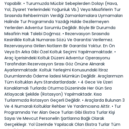
Yapabilir. • Turumuzda Mücbir Sebeplerden Dolayı (Hava,
Yol, Ziyaret Yerlerindeki Yoğunluk Vb.) Veya Misafirlerin Tur
Sırasında Rehberimizin Verdiği Zamanlamalara Uymamaları
Halinde Tur Programında Yazdığı Halde Gezilemeyen
Yerlerden Adventur Sorumlu Değildir. Böyle Bir Durumda
Misafirin Hak Talebi Doğmaz. • Rezervasyon Sırasında
Kesinlikle Koltuk Numarası Sözü Ve Garantisi Verilemez.
Rezervasyona Girilen Notların Bir Garantisi Yoktur. En Ön
Veya En Arka Gibi Özel Koltuk Seçimi Yapılmamaktadır. •
Araç İçerisindeki Koltuk Düzeni Adventur Operasyonu
Tarafından Rezervasyon Sırası Göz Önüne Alınarak
Ayarlanmaktadır. Koltuk Yerleşimi Konusundaki İtiraz
Durumlarında Ödeme İadesi Mümkün Değildir. Araçlarımızın
Tüm Koltukları Aynı Standartlardadır. • 4 Gece Ve Üzeri
Konaklamalı Turlarda Oturma Düzeninde Her Gün Sıra
Atlayacak Şekilde (Rotasyon) Yapılmaktadır. Kısa
Turlarımızda Rotasyon Geçerli Değildir. • Araçlarda Bulunan 3
Ve 4 Numaralı Koltuklar Rehber Ve Yardımcısına Aittir. • Tur
Programında Yer Alan Gece Turları Gibi Ekstra Turlar Kişi
Sayısı Ve Mevcut Personelin Şartlarına Bağlı Olarak
Gerçekleşir. Yol Üzerinde Yapılacak Olan Ekstra Turlar Tüm