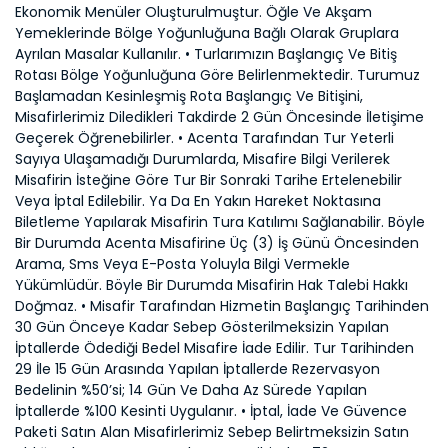
Ekonomik Menüler Oluşturulmuştur. Öğle Ve Akşam
Yemeklerinde Bölge Yoğunluğuna Bağlı Olarak Gruplara
Ayrılan Masalar Kullanılır. • Turlarımızın Başlangıç Ve Bitiş
Rotası Bölge Yoğunluğuna Göre Belirlenmektedir. Turumuz
Başlamadan Kesinleşmiş Rota Başlangıç Ve Bitişini,
Misafirlerimiz Diledikleri Takdirde 2 Gün Öncesinde İletişime
Geçerek Öğrenebilirler. • Acenta Tarafından Tur Yeterli
Sayıya Ulaşamadığı Durumlarda, Misafire Bilgi Verilerek
Misafirin İsteğine Göre Tur Bir Sonraki Tarihe Ertelenebilir
Veya İptal Edilebilir. Ya Da En Yakın Hareket Noktasına
Biletleme Yapılarak Misafirin Tura Katılımı Sağlanabilir. Böyle
Bir Durumda Acenta Misafirine Üç (3) İş Günü Öncesinden
Arama, Sms Veya E-Posta Yoluyla Bilgi Vermekle
Yükümlüdür. Böyle Bir Durumda Misafirin Hak Talebi Hakkı
Doğmaz. • Misafir Tarafından Hizmetin Başlangıç Tarihinden
30 Gün Önceye Kadar Sebep Gösterilmeksizin Yapılan
İptallerde Ödediği Bedel Misafire İade Edilir. Tur Tarihinden
29 İle 15 Gün Arasında Yapılan İptallerde Rezervasyon
Bedelinin %50’si; 14 Gün Ve Daha Az Sürede Yapılan
İptallerde %100 Kesinti Uygulanır. • İptal, İade Ve Güvence
Paketi Satın Alan Misafirlerimiz Sebep Belirtmeksizin Satın