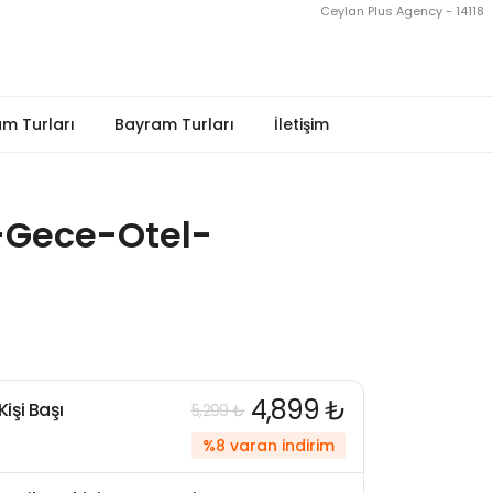
Ceylan Plus Agency - 14118
m Turları
Bayram Turları
İletişim
-Gece-Otel-
4,899 ₺
Kişi Başı
5,299 ₺
%8 varan indirim