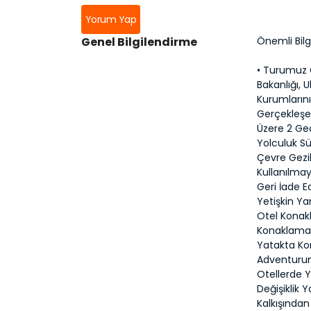
Yorum Yap
Genel Bilgilendirme
Önemli Bilg
• Turumuz C
Bakanlığı, U
Kurumların
Gerçekleşe
Üzere 2 Ge
Yolculuk S
Çevre Gezil
Kullanılmay
Geri İade E
Yetişkin Ya
Otel Konakl
Konaklamala
Yatakta Ko
Adventurun
Otellerde Y
Değişiklik Y
Kalkışında