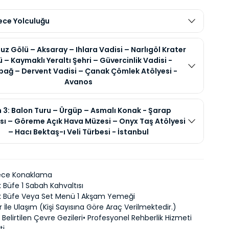
ece Yolculuğu
Tuz Gölü – Aksaray – Ihlara Vadisi – Narlıgöl Krater
 – Kaymaklı Yeraltı Şehri – Güvercinlik Vadisi -
ağ – Dervent Vadisi – Çanak Çömlek Atölyesi -
Avanos
 3: Balon Turu – Ürgüp – Asmalı Konak - Şarap
sı – Göreme Açık Hava Müzesi – Onyx Taş Atölyesi
– Hacı Bektaş-ı Veli Türbesi - İstanbul
Gece Konaklama
 Büfe 1 Sabah Kahvaltısı
k Büfe Veya Set Menü 1 Akşam Yemeği
r İle Ulaşım (Kişi Sayısına Göre Araç Verilmektedir.)
elirtilen Çevre Gezileri• Profesyonel Rehberlik Hizmeti
ti