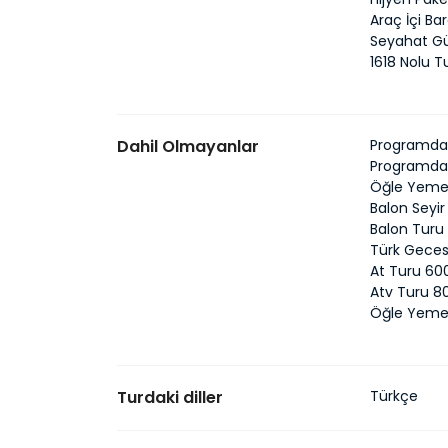
Araç İçi Ba
Seyahat G
1618 Nolu 
Dahil Olmayanlar
Programda B
Programda 
Öğle Yemek
Balon Seyi
Balon Turu 
Türk Geces
At Turu 6
Atv Turu 
Öğle Yeme
Turdaki diller
Türkçe