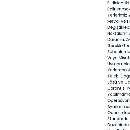
Bildirilece
Belirlenme
Yerlerimiz 
Mevkii Ve H
Değiştirile
Noktaların
Durumu, Zi
Gerekli Gör
Sebeplerden
Veya Misafi
Uymamaları
Yerlerden A
Talebi Doğm
Sözü Ve Gar
Garantisi Y
Yapılmamakt
Operasyonu
Ayarlanmak
Ödeme İade
Standartla
Düzeninde 