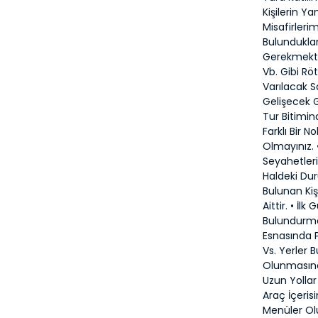
Kişilerin Y
Misafirleri
Bulundukları
Gerekmekted
Vb. Gibi Rö
Varılacak S
Gelişecek G
Tur Bitimin
Farklı Bir 
Olmayınız. 
Seyahetler
Haldeki Dur
Bulunan Kiş
Aittir. • İ
Bulundurman
Esnasında 
Vs. Yerler
Olunmasında
Uzun Yollar
Araç İçeris
Menüler Ol