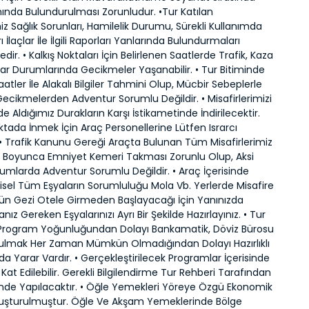
anında Bulundurulması Zorunludur. •Tur Katılan
miz Sağlık Sorunları, Hamilelik Durumu, Sürekli Kullanımda
 İlaçlar İle İlgili Raporları Yanlarında Bulundurmaları
ir. • Kalkış Noktaları İçin Belirlenen Saatlerde Trafik, Kaza
tar Durumlarında Gecikmeler Yaşanabilir. • Tur Bitiminde
aatler İle Alakalı Bilgiler Tahmini Olup, Mücbir Sebeplerle
ecikmelerden Adventur Sorumlu Değildir. • Misafirlerimizi
de Aldığımız Durakların Karşı İstikametinde İndirilecektir.
Noktada İnmek İçin Araç Personellerine Lütfen Israrcı
• Trafik Kanunu Gereği Araçta Bulunan Tüm Misafirlerimiz
i Boyunca Emniyet Kemeri Takması Zorunlu Olup, Aksi
umlarda Adventur Sorumlu Değildir. • Araç İçerisinde
isel Tüm Eşyaların Sorumluluğu Mola Vb. Yerlerde Misafire
lk Gün Gezi Otele Girmeden Başlayacağı İçin Yanınızda
ız Gereken Eşyalarınızı Ayrı Bir Şekilde Hazırlayınız. • Tur
Program Yoğunluğundan Dolayı Bankamatik, Döviz Bürosu
 Bulmak Her Zaman Mümkün Olmadığından Dolayı Hazırlıklı
 Yarar Vardır. • Gerçekleştirilecek Programlar İçerisinde
 Kat Edilebilir. Gerekli Bilgilendirme Tur Rehberi Tarafından
inde Yapılacaktır. • Öğle Yemekleri Yöreye Özgü Ekonomik
uşturulmuştur. Öğle Ve Akşam Yemeklerinde Bölge