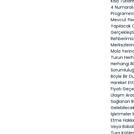
Kısa Turlar
4 Numaralı 
Programında
Mevcut Pers
Yapılacak O
Gerçekleşti
Rehberimiz
Merkezlerin
Mola Yerind
Turun Herh
Herhangi B
Sorumluluğu
Böyle Bir D
Hareket Ett
Fiyatı Geçe
Ulaşım Arac
Sağlanan B
Gelebilece
İşletmeler
Etme Hakkın
Veya Babala
Tura Katıl