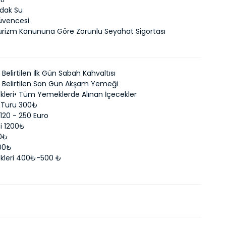
rdak Su
üvencesi
Turizm Kanununa Göre Zorunlu Seyahat Sigortası
elirtilen İlk Gün Sabah Kahvaltısı
Belirtilen Son Gün Akşam Yemeği
leri• Tüm Yemeklerde Alınan İçecekler
r Turu 300₺
120 - 250 Euro
i 1200₺
00₺
800₺
kleri 400₺-500 ₺