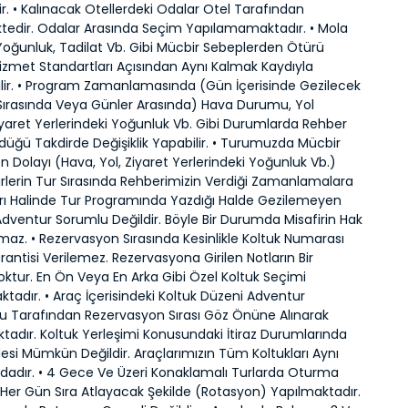
ktir. • Kalınacak Otellerdeki Odalar Otel Tarafından
ktedir. Odalar Arasında Seçim Yapılamamaktadır. • Mola
Yoğunluk, Tadilat Vb. Gibi Mücbir Sebeplerden Ötürü
izmet Standartları Açısından Aynı Kalmak Kaydıyla
bilir. • Program Zamanlamasında (Gün İçerisinde Gezilecek
 Sırasında Veya Günler Arasında) Hava Durumu, Yol
yaret Yerlerindeki Yoğunluk Vb. Gibi Durumlarda Rehber
düğü Takdirde Değişiklik Yapabilir. • Turumuzda Mücbir
 Dolayı (Hava, Yol, Ziyaret Yerlerindeki Yoğunluk Vb.)
rlerin Tur Sırasında Rehberimizin Verdiği Zamanlamalara
 Halinde Tur Programında Yazdığı Halde Gezilemeyen
dventur Sorumlu Değildir. Böyle Bir Durumda Misafirin Hak
az. • Rezervasyon Sırasında Kesinlikle Koltuk Numarası
antisi Verilemez. Rezervasyona Girilen Notların Bir
oktur. En Ön Veya En Arka Gibi Özel Koltuk Seçimi
adır. • Araç İçerisindeki Koltuk Düzeni Adventur
 Tarafından Rezervasyon Sırası Göz Önüne Alınarak
tadır. Koltuk Yerleşimi Konusundaki İtiraz Durumlarında
si Mümkün Değildir. Araçlarımızın Tüm Koltukları Aynı
rdadır. • 4 Gece Ve Üzeri Konaklamalı Turlarda Oturma
Her Gün Sıra Atlayacak Şekilde (Rotasyon) Yapılmaktadır.