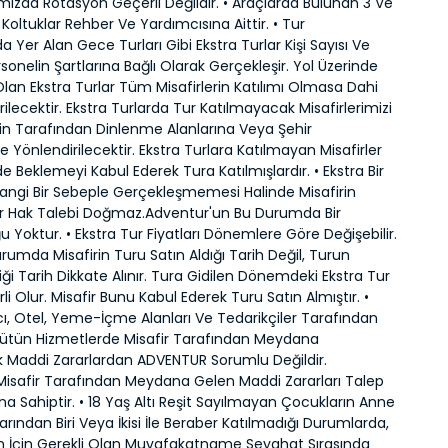
ımızda Rotasyon Geçerli Değildir. • Araçlarda Bulunan 3 Ve
Koltuklar Rehber Ve Yardımcısına Aittir. • Tur
 Yer Alan Gece Turları Gibi Ekstra Turlar Kişi Sayısı Ve
onelin Şartlarına Bağlı Olarak Gerçekleşir. Yol Üzerinde
lan Ekstra Turlar Tüm Misafirlerin Katılımı Olmasa Dahi
rilecektir. Ekstra Turlarda Tur Katılmayacak Misafirlerimizi
in Tarafından Dinlenme Alanlarına Veya Şehir
e Yönlendirilecektir. Ekstra Turlara Katılmayan Misafirler
e Beklemeyi Kabul Ederek Tura Katılmışlardır. • Ekstra Bir
angi Bir Sebeple Gerçekleşmemesi Halinde Misafirin
ir Hak Talebi Doğmaz.Adventur'un Bu Durumda Bir
 Yoktur. • Ekstra Tur Fiyatları Dönemlere Göre Değişebilir.
urumda Misafirin Turu Satın Aldığı Tarih Değil, Turun
iği Tarih Dikkate Alınır. Tura Gidilen Dönemdeki Ekstra Tur
rli Olur. Misafir Bunu Kabul Ederek Turu Satın Almıştır. •
ı, Otel, Yeme-İçme Alanları Ve Tedarikçiler Tarafından
ütün Hizmetlerde Misafir Tarafından Meydana
k Maddi Zararlardan ADVENTUR Sorumlu Değildir.
 Misafir Tarafından Meydana Gelen Maddi Zararları Talep
a Sahiptir. • 18 Yaş Altı Reşit Sayılmayan Çocukların Anne
rından Biri Veya İkisi İle Beraber Katılmadığı Durumlarda,
ım İçin Gerekli Olan Muvafakatname Seyahat Sırasında