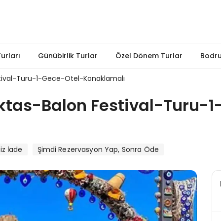
Turları
Günübirlik Turlar
Özel Dönem Turlar
Bodru
ival-Turu-1-Gece-Otel-Konaklamalı
as-Balon Festival-Turu-1
iz İade
Şimdi Rezervasyon Yap, Sonra Öde