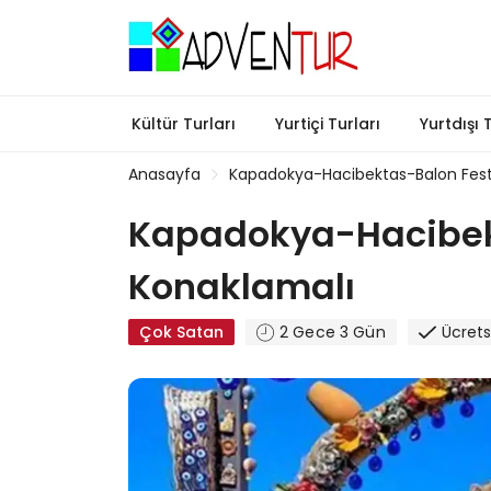
Kültür Turları
Yurtiçi Turları
Yurtdışı 
Anasayfa
Kapadokya-Hacibektas-Balon Fest
Kapadokya-Hacibekt
Konaklamalı
Çok Satan
2 Gece 3 Gün
Ücrets