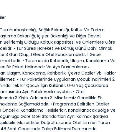
iler
umhurbaşkanlığı, Sağlık Bakanlığı, Kültür Ve Turizm
laştırma Bakanlığı, İçişleri Bakanlığı Ve Diğer Devlet
ın Belirlemiş Olduğu Koltuk Kapasitesi Ve Önlemlere Göre
cektir. • Tur Süresi Hareket Ve Dönüş Günü Dahil Olmak
ce 3 Gün Olup, 1 Gece Otel Konaklamalıdır. 1 Gece
ürmektedir. • Turumuzda Rehberlik, Ulaşım, Konaklama Ve
eri Bir Paket Halindedir Ve Ayrı Düşünülemez.
an Ulaşım, Konaklama, Rehberlik, Çevre Geziler Vb. Haklar
dilemez. • Tur Paketlerinde Uygulanan Çocuk İndirimleri 2
nında Tek Bir Çocuk İçin Kullanılır. 0-6 Yaş Çocuklarda
amasında Ayrı Yatak Verilmeyebilir. • Otel
rında 3 Kişilik Odalarda 3. Misafirimiz Genellikle Ek
naklama Sağlamaktadır. • Programda Belirtilen Oteller
 Öncelikli Konaklama Tesisleridir. Konaklanacak Bölge Ve
oğunluğa Göre Otel Standartları Aynı Kalmak Şartıyla
apılabilir. Müsaitlikler Doğrultusunda Otel İsimleri Turun
n 48 Saat Öncesinde Talep Edilmesi Durumunda