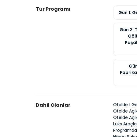
Tur Programı
Gün 1: G
Gün 2: 
Gölü
Paşab
Gün
Fabrika
Dahil Olanlar
Otelde 1 
Otelde Açık
Otelde Açı
Lüks Araçla
Programda B
Hijyen Pake